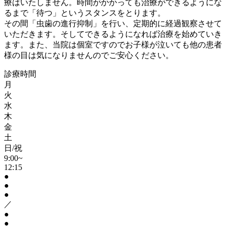
療はいたしません。時間がかかっても治療ができるようにな
るまで「待つ」というスタンスをとります。
その間「⾍⻭の進⾏抑制」を行い、定期的に経過観察させて
いただきます。そしてできるようになれば治療を始めていき
ます。また、当院は個室ですのでお子様が泣いても他の患者
様の目は気になりませんのでご安心ください。
診療時間
月
火
水
木
金
土
日/祝
9:00~
12:15
●
●
●
／
●
●