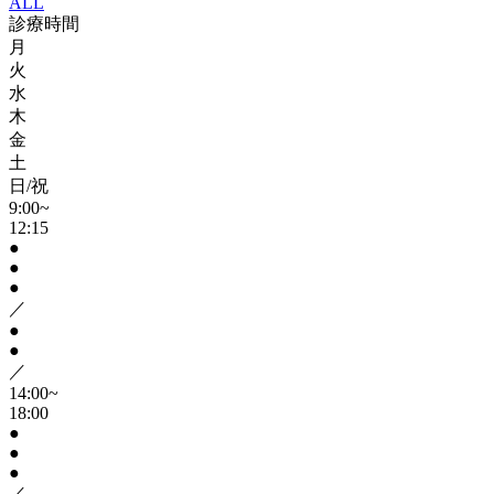
ALL
診療時間
月
火
水
木
金
土
日/祝
9:00~
12:15
●
●
●
／
●
●
／
14:00~
18:00
●
●
●
／